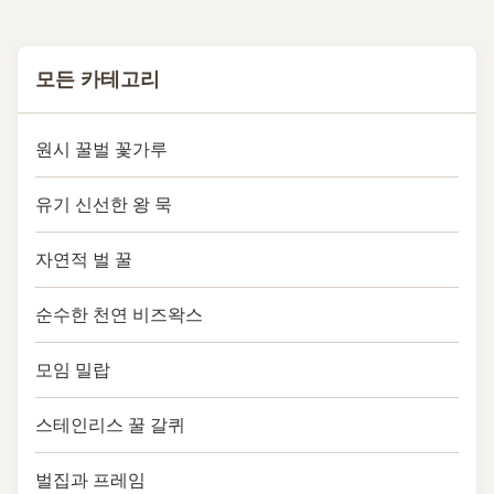
Features of Electrical Bee
Smoker...
모든 카테고리
원시 꿀벌 꽃가루
유기 신선한 왕 묵
자연적 벌 꿀
순수한 천연 비즈왁스
모임 밀랍
스테인리스 꿀 갈퀴
벌집과 프레임