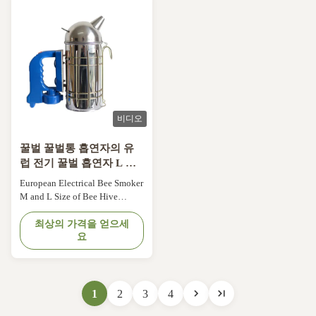
not include Features : 1. Bee
Made from stainless steel or
Star beehive smoker is the best
galvanized, it is lightweight, ...
tool to ...
비디오
꿀벌 꿀벌통 흡연자의 유
럽 전기 꿀벌 흡연자 L 크
기
European Electrical Bee Smoker
M and L Size of Bee Hive
Smoker Descriptions of
Electrical Bee Hive Smoker:
최상의 가격을 얻으세
요
Item NO. Size Diameter(cm)
Height(cm) FOB Price
(USD/PCS) Description 04ZY-
38 M/L 10.5 29/31 7.3/8.9
European style, stainless steel,
1
2
3
4
round, cowhide bellow box