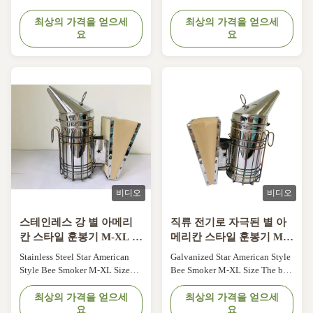
With Leather Bellow Box S-L
Smoker Descriptions of Bee
Size Specification: American
최상의 가격을 얻으세
Hive Smokers: ITEM NO.
최상의 가격을 얻으세
요
요
style ,M size Material: 201
Products name Reference photo
stainless steel and atificial
Specification 04XX-15 SS
leather bellow box Diameter
Round bee smoker S with
10.3cm , Height 19cm Without
cowhide bellow box
inner tank Regarding the bee
Specification: European style ,S
smoker , we have American style
size Material: stainless steel,
and ...
cowskin below box Diameter 8...
비디오
비디오
스테인레스 강 별 아메리
직류 전기로 자극된 별 아
칸 스타일 훈봉기 M-XL 크
메리칸 스타일 훈봉기 M-
기
XL 크기
Stainless Steel Star American
Galvanized Star American Style
Style Bee Smoker M-XL Size
Bee Smoker M-XL Size The bee
ITEM NO.Products
fear smog and will leave when
nameReference
최상의 가격을 얻으세
they meet the smog. In this way ,
최상의 가격을 얻으세
요
요
photoSpecification:04XF-07SS
the beekeeper can pick up and