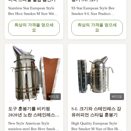
Stainless Star European Style
SS Star European Style Bee
Bee Hive Smoker M Size With
Smoker S-L Size Prudoct
Round Head SS Star European
description: ITEM NO. Products
Style Bee Smoker M Size of Bee
최상의 가격을 얻으세
name Reference photo
최상의 가격을 얻으세
요
요
Hive Smoker Specification
Specification: 04XF-04 SS Star
Type: American style Size: M
European style bee smoker S
Material: Best quality stainless
Specification: American style ,S
steel and leather bellow box
size Material: Best quality
Diameter: 10.2cm Height:
stainless steel and leather
29.5cm Features: Without inner
bellow box Diameter 10.2cm ,
tank Bee ...
Height 26.8cm ...
비디오
비디오
도구 훈봉기를 비키핑
S-L 크기와 스테인레스 강
2020년 노란 스테인레스
유러피언 스타일 훈봉기
강
New Style American Style
High Quality European Style
stainless steel Bee Hive Smoker
Bee Smoker M Size of Bee Hive