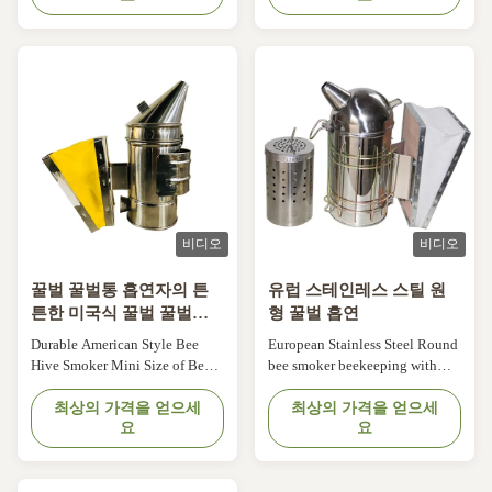
Star American style bee smoker
inspect the beehive safely.So,
M Material: Best quality
people use this characteristic of
stainless steel and leather
bees to make a bee smoker .It is
bellow boxDiameter 10.5cm ,
very easy and safe . ITEM NO.
Height 29.5cmWithout inner
Products name ...
tank04XF-10SS Star American
style bee smoker ...
비디오
비디오
꿀벌 꿀벌통 흡연자의 튼
유럽 스테인레스 스틸 원
튼한 미국식 꿀벌 꿀벌통
형 꿀벌 흡연
흡연자 소형 크기
Durable American Style Bee
European Stainless Steel Round
Hive Smoker Mini Size of Bee
bee smoker beekeeping with
Hive Smoker Details: Product
inner tin M Descriptions: A
name: Mini American style bee
최상의 가격을 얻으세
surrounding wire grid protects
최상의 가격을 얻으세
요
요
smoker Style: American style
you from the heat of the smoker,
,Mini size Material: 201
allowing you to safely smoke
stainless steel and atificial
your hives throughout your
leather bellow box inner tank
inspection or harvest. Features: