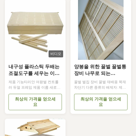
특별히 설계된 아름다운 기기입
네 종류 여왕용 제품 시스템 설명
니다.그래서 당신은이 도구가 필
큰 그림 은 작은 갈색 세포 컵 이
요하지 않습니다) 여왕 제거기에
빗자루 상자 의 뒷부분 에 로드 되
는 꿀, 수액, 프로폴리스가 들어
어 있는 것 을 보여 준다. 그 컵 들
있지 않도록 하는 것은 매우 필요
을 넣는 펌프 는 정상 세포 를 모
한 작업입니다. 퀸 엑스클루더 청
방 하는 튜브 이다.이 "세포"는 여
소 도구는 금속 엑스클루더의 슬
왕이 플라스틱 덮개를 제외 한 여
롯에 완벽하게 들어갑니다. 따라
왕이 갇힌 상자의 앞 상자에서 접
서 프로폴리스와 비늘을 쉽게 긁
근합니다.. 여왕이 알을 ...
을 수 있습니다.벌집 검사 도중
비디오
정...
내구성 플라스틱 두배는
양봉을 위한 꿀벌 꿀벌통
조절도구를 세우는 이탈
장비 나무로 되는
리아인 여왕 벌을 맞춥니
Excluder
제품 기능타리안 여왕벌 컨트롤
꿀벌 벌집 장비 꿀벌 재배용 목재
다
러 듀얼 프레임 제품 이름 새로운
차단기 다른 종류의 배제자: 제1
플라스틱 여왕 배제 장치 소재 플
항크기(cm)종류FOB 가격
라스틱 크기 488*260*465mm 이
(USD/PCS)소재10ZQC-
최상의 가격을 얻으세
최상의 가격을 얻으세
탈리아 벌의 크기 각 격자 사이의
0151*41*1.4또는 42*42*1.4플라
요
요
간격 4.6mm 아프리카 벌의 크기
스틱 배제 장치10.1-0.95환경 보호
각 격자 사이의 간격 5.1mm 색상
플라스틱10YF-01-150 x 50 x
흰색 1이중 왕 또는 예비 왕 그룹
141.15-1.110HN-0251*41*1.4목재
으로 사용 됩니다. 한 여드름과 한
배제장2.25표준 사이즈, 중국 불
왕이 장치에 배치되고, 여드름은
로 만든 나무10HS-0351*41*1.4 금