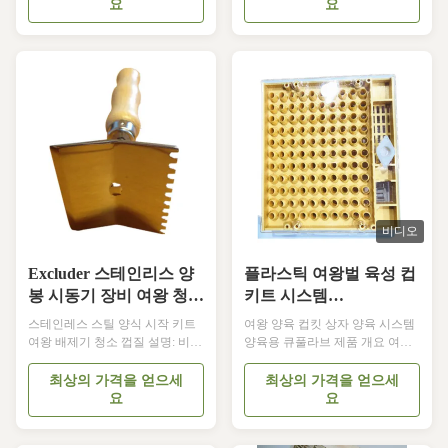
한 도구입니다.장벽의 너비는 여
특별한 도구입니다. 그것의 주요
요
요
왕벌과 노동벌 사이에 설계되었
기능은 여왕 벌의 통로를 제한하
습니다.그래서 노동벌은 자유롭
는 것입니다.주로 비행기 킹 보드
게 이동할 수 있고 여왕벌의 활동
를 포함합니다., 프레임 킹 보드,
은 제한됩니다. 여왕벌은 벌집의
등 때문에 다른 적합한 벌의 종류,
특정 지역에 알을 낳을 수 없습니
그것은 중국 Bee 킹 보드, 이탈리
다.그리고 꿀집은 산란 구역과 꿀
아 Bee 킹 보드, 등을 포함합니다.
저장 구역으로 나뉘어 있습니다..
여왕판은 벌집을 위한 특별한 도
두 가지 유형의 킹 분리기가 있습
구입니다. 설계 원칙은 여왕의 가
니다. 하나는 둥지 상자와 릴레이
슴이 노동자의 가슴보다 약간 두
상자 사이의 장벽으로 사용되는
껍다는 것입니다.여왕 보드의 격
평면 분리 킹 보드입니다. 다른 하
자 간격은 여왕의 가슴 두께와 노
나는 프레임 타입 킹 보드입니...
동...
비디오
Excluder 스테인리스 양
플라스틱 여왕벌 육성 컵
봉 시동기 장비 여왕 청소
키트 시스템
삽
14.6cm*13cm*3cm (양봉
스테인레스 스틸 양식 시작 키트
여왕 양육 컵킷 상자 양육 시스템
용 여왕벌 육성용)
여왕 배제기 청소 껍질 설명: 비스
양육용 큐풀라브 제품 개요 여왕
타의 퀸 배제기 청소 도구는 금속
양식 컵킷 상자 여왕 양식 시스템
퀸 배제기를 청소하도록 설계되
양식용 큐플러브는 효율적인 여
최상의 가격을 얻으세
최상의 가격을 얻으세
었습니다.노동자들이 벌집을 통
왕 양식 운영을 위해 설계된 전문
요
요
과하는 것을 막기 때문입니다.. 금
시스템입니다. 사양 소재 플라스
속 여왕 제거기를 청소하기 위해
틱 크기 100pcs/CTN 사용자 정의