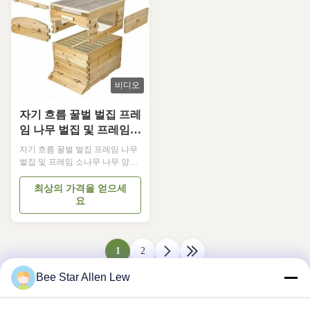
계란이 가득한 후에 조정됩니다.
속 차단기2.85-2.5 철분물질10HS-
고립판 유형 이중 킹 그룹을 사용
03-151*41*1.43.2-2910HS-0451 x
하는 것보다 더 편리합니다., 수집
51 x 143.3-310HS-
하기가 쉽지 않고, 도둑맞은 벌을
0547.5*33*142.85...
줄입니다. 2. 나이에 맞는 이식 된
알세포를 제공 합니다. 장...
비디오
자기 흐름 꿀벌 벌집 프레
임 나무 벌집 및 프레임
소나무 나무 양식
자기 흐름 꿀벌 벌집 프레임 나무
벌집 및 프레임 소나무 나무 양식
자기 흐름 벌집의 설명: ---자동 꿀
자율적으로 흐르는 단단한 나무
최상의 가격을 얻으세
벌집은 새로운 종류의 벌집입니
요
다. ---자율적으로 꿀이 흐르는 단
단한 나무 벌집으로, 아무것도 열
지 않아도 됩니다. --- 꿀 자발적으
로 흐르는 단단한 나무 벌집 간편
1
2
한 조작 포장: 지붕, 바닥, 번식 상
자 및 슈퍼 상자, 여왕 배제, 내부
Bee Star Allen Lew
덮개 항목 흐름 프레임 흐르는 벌
집 (모집되지 않은) 소재 식품용