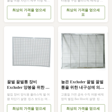
꿀벌 여왕 차단기 세부 사항 제품
타원형 구멍 플라스틱 배제장 제
이름 새로운 플라스틱 여왕 차단
품 이름 플라스틱 배제 장치 소재
기 소재 플라스틱 사용 양벌 장비
플라스틱 크기 51*51*1.4cm 종류
최상의 가격을 얻으세
최상의 가격을 얻으세
색상 흰색 크기 488*260*465mm
양벌 장비 제1항 12YM-05-2 제품
요
요
종류 아프리카 벌의 사용과 이탈
설명 왕의 보드는 여왕의 산란을
리아 벌의 사용 설명: 킹스 보드는
제한하는 특별한 도구입니다. 여
여왕벌과 노동벌의 두께를 이용
왕의 다른 두께를 사용하여 그리
해서 여왕벌의 산란을 제한하는
고 노동 벌의 경우, 장벽의 폭은
특별한 도구입니다.장벽의 너비
여왕벌과 노동벌 사이에 있는 것
는 여왕벌과 노동벌 사이에 설계
으로 설계되어 있습니다. 노동벌
되었습니다.그래서 노동벌은 자
은 자유롭게 이동할 수 있고 여왕
유롭게 이동할 수 있고 여왕벌의
벌의 활동은 제한됩니다. 여왕벌
활동은 제한됩니다. 여왕벌은 벌
은 낳을 수 없습니다. 벌집의 특정
집의 특정 지역에 알을 낳을 수 없
영역에 알을 넣고, 꿀집은 번식 지
습니다.그리고 꿀집은 산란 구역
역과 꿀 저장장으...
과 꿀 저장 구역으로 나뉘어 ...
꿀벌 꿀벌통 장비
높은 Excluder 꿀벌 꿀벌
Excluder 양봉을 위한 플
통을 위한 내구성에 의하
라스틱 꿀벌 여왕
여 직류 전기를 통하는 금
벌집 장비 양식용 플라스틱 벌 여
고품질 가연 금속 수직 여왕 배제
속 수직 여왕
왕 차단기 설명: 킹스 보드는 여왕
장치 벌집 Bee Hive의 설명: 킹 보
벌과 노동벌의 두께를 이용해서
드는 일반적으로 대나무 또는 플
여왕벌의 산란을 제한하는 특별
라스틱으로 만든 벌 재배를 위한
최상의 가격을 얻으세
최상의 가격을 얻으세