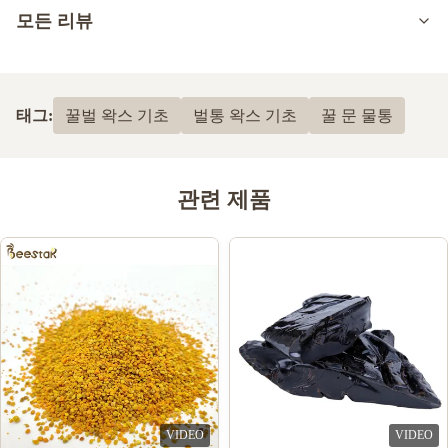
모든 리뷰
5.0
최근 50개의 리뷰를 바탕으로
태그:
꿀벌 왁스 기초
벌통 왁스 기초
꿀 문 물통
5
100%
4
0
3
0
관련 제품
2
0
1
0
Roman Tlasek
R
Nov 20.2025
Perfect press processing and its unbeatable price. This product has
pleasantly surprised me and I believe that in my beekeeping
interest it will help me for more years and facilitate my work and
provide more benefits. BeeStar is very reliable and a pleasure to
VIDEO
VIDEO