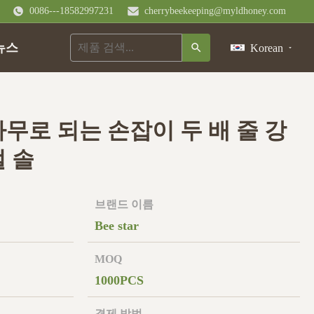
0086---18582997231
cherrybeekeeping@myldhoney.com
뉴스
Korean
무로 되는 손잡이 두 배 줄 강
 솔
브랜드 이름
Bee star
MOQ
1000PCS
결제 방법