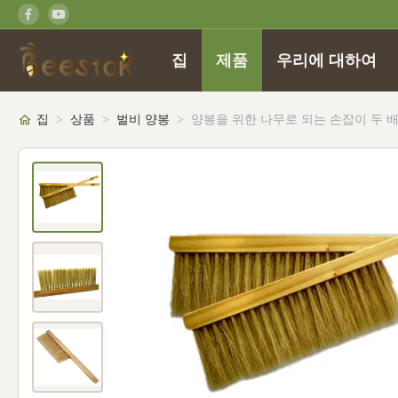
집
제품
우리에 대하여
집
>
상품
>
벌비 양봉
>
양봉을 위한 나무로 되는 손잡이 두 배