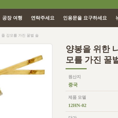
공장 여행
연락주세요
인용문을 요구하세요
 줄 강모를 가진 꿀벌 솔
양봉을 위한 나
모를 가진 꿀벌
원산지
중국
제품 모델
12HN-02
단가