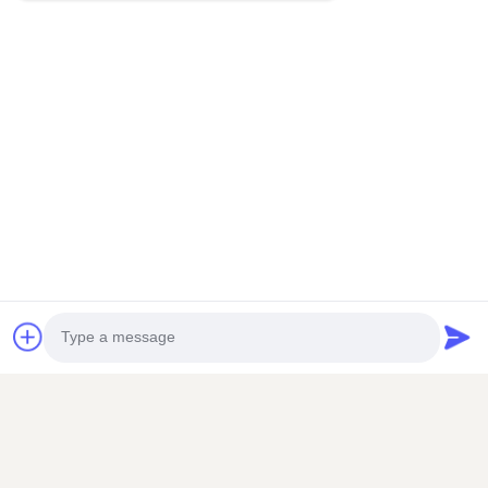
게 연락하는 것을 자유로이했다.
태그:
꿀벌 보호 한 벌
꿀벌 보관인 복장
찌르기 증거 꿀벌 한 벌
관련 제품
Photo