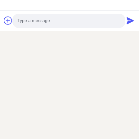
Photo
전송
Video Call
Audio Call
꿀벌 스타가 당신의 훌륭한 달콤한 생명을 찬미합니다