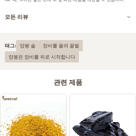
모든 리뷰
5.0
최근 50개의 리뷰를 바탕으로
태그:
양봉 솔
장비를 올려 꿀벌
5
100%
양봉은 장비를 위로 시작합니다
4
0
3
0
2
0
1
0
관련 제품
Angel Angelov
A
Jan 20.2023
Great communication, professionalism, special thanks to miss
Vanya Lei for the support and great service!