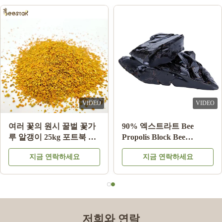
VIDEO
VIDEO
10-HDA 2% 유기농 생 로
여러 꽃의 원시 꿀벌 꽃가
얄젤리 천연 순수 식품 등
루 알갱이 25kg 포트북 식
급
품 보충제
지금 연락하세요
지금 연락하세요
저희와 연락