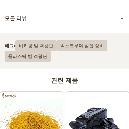
모든 리뷰
5.0
최근 50개의 리뷰를 바탕으로
태그:
비키핑 벌 격왕판
익스크루더 벌집 장비
5
100%
플라스틱 벌 격왕판
4
0
3
0
2
0
1
0
관련 제품
Shawn Olson
S
Feb 23.2024
Very happy with this product! It is exactly what I wanted and
much better than last time I bought n=mouse guards elsewhere,
Thank you!