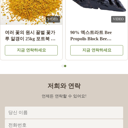
Joe Ellis
J
VIDEO
VIDEO
Mar 24.2023
여러 꽃의 원시 꿀벌 꽃가
90% 엑스트라트 Bee
루 알갱이 25kg 포트북 식
Propolis Block Bee
Love the items
품 보충제
Products for Health Care
지금 연락하세요
지금 연락하세요
from Bee star 비스타에서
건강 관리를 위한 Bee 제품
저희와 연락
언제든 연락할 수 있어요!