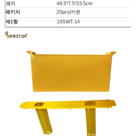
크기
48.5*7.5*23.5cm
패키지
25pcs/카튼
제1항
19SWT-14